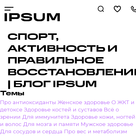
СПОРТ,
АКТИВНОСТЬ И
ПРАВИЛЬНОЕ
ВОССТАНОВЛЕНИ
| БЛОГ IPSUM
Темы
Про антиоксиданты
Женское здоровье
О ЖКТ и
детоксе
Здоровье костей и суставов
Всё о
зрении
Для иммунитета
Здоровье кожи, ногтей
и волос
Для мозга и памяти
Мужское здоровье
Для сосудов и сердца
Про вес и метаболизм