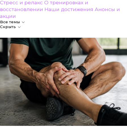
Стресс и релакс
О тренировках и
восстановлении
Наши достижения
Анонсы и
акции
Все темы
Скрыть