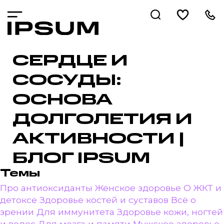
СЕРДЦЕ И
СОСУДЫ:
ОСНОВА
ДОЛГОЛЕТИЯ И
АКТИВНОСТИ |
БЛОГ IPSUM
Темы
Про антиоксиданты
Женское здоровье
О ЖКТ и
детоксе
Здоровье костей и суставов
Всё о
зрении
Для иммунитета
Здоровье кожи, ногтей
и волос
Для мозга и памяти
Мужское здоровье