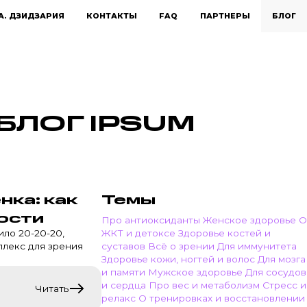
А. ДЗИДЗАРИЯ
КОНТАКТЫ
FAQ
ПАРТНЕРЫ
БЛОГ
 БЛОГ IPSUM
нка: как
Темы
ости
Про антиоксиданты
Женское здоровье
О
ило 20-20-20,
ЖКТ и детоксе
Здоровье костей и
плекс для зрения
суставов
Всё о зрении
Для иммунитета
Здоровье кожи, ногтей и волос
Для мозга
и памяти
Мужское здоровье
Для сосудов
и сердца
Про вес и метаболизм
Стресс и
Читать
релакс
О тренировках и восстановлении