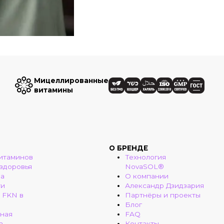
Мицеллированные
витамины
О БРЕНДЕ
итаминов
Технология
 здоровья
NovaSOL®
ма
О компании
ти
Александр Дзидзария
 FKN в
Партнёры и проекты
Блог
ная
FAQ
а
Контакты