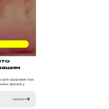
что
вашим
 для здоровья глаз.
ржки зрения у
Читать