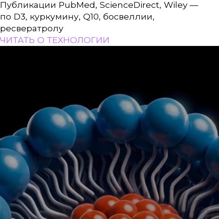
Публикации PubMed, ScienceDirect, Wiley —
по D3, куркумину, Q10, босвеллии,
ресвератролу
ЧИТАТЬ О ТЕХНОЛОГИИ