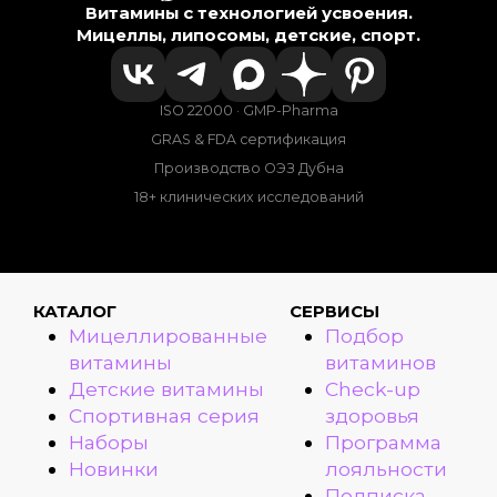
Витамины с технологией усвоения.
Мицеллы, липосомы, детские, спорт.
ISO 22000 · GMP-Pharma
GRAS & FDA сертификация
Производство ОЭЗ Дубна
18+ клинических исследований
КАТАЛОГ
СЕРВИСЫ
Мицеллированные
Подбор
витамины
витаминов
Детские витамины
Check-up
Спортивная серия
здоровья
Наборы
Программа
Новинки
лояльности
Подписка