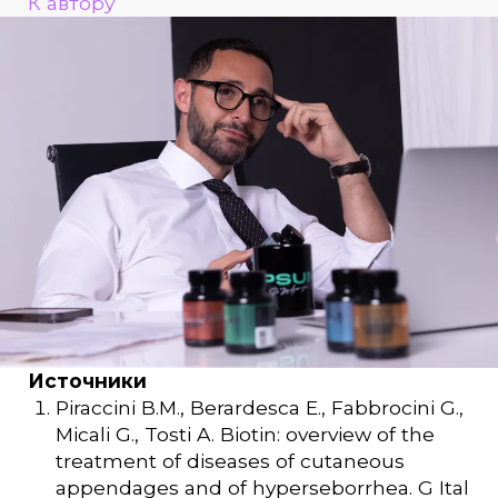
К автору
Источники
Piraccini B.M., Berardesca E., Fabbrocini G.,
Micali G., Tosti A. Biotin: overview of the
treatment of diseases of cutaneous
appendages and of hyperseborrhea. G Ital