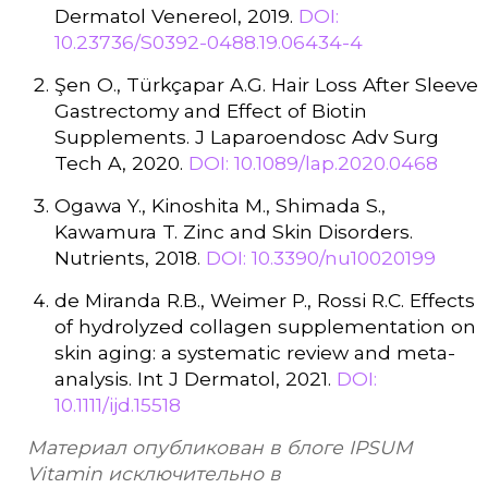
Dermatol Venereol, 2019.
DOI:
10.23736/S0392-0488.19.06434-4
Şen O., Türkçapar A.G. Hair Loss After Sleeve
Gastrectomy and Effect of Biotin
Supplements. J Laparoendosc Adv Surg
Tech A, 2020.
DOI: 10.1089/lap.2020.0468
Ogawa Y., Kinoshita M., Shimada S.,
Kawamura T. Zinc and Skin Disorders.
Nutrients, 2018.
DOI: 10.3390/nu10020199
de Miranda R.B., Weimer P., Rossi R.C. Effects
of hydrolyzed collagen supplementation on
skin aging: a systematic review and meta-
analysis. Int J Dermatol, 2021.
DOI:
10.1111/ijd.15518
Материал опубликован в блоге IPSUM
Vitamin исключительно в