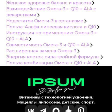
Женское здоровье: баланс и красота
Взаимодействие Омега-3 + Q10 + ALA с
лекарствами
Недостаток Омеги-3 в организме
Польза: Альфа липоевая кислота и Q10
Инструкция по применению Омега-3 +
Q10 + ALA
Совместимость Омега-3 и Q10 + ALA
Расширенная замена Омега-3
Энергия клеток: сила тройной формулы
Польза комбинации Омега + Q10 + ALA
Витамины с технологией усвоения.
Мицеллы, липосомы, детские, спорт.