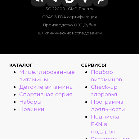
ISO 22000 · GMP-Pharma
GRAS & FDA сертификация
Производство ОЭЗ Дубна
18+ клинических исследований
КАТАЛОГ
СЕРВИСЫ
Мицеллированные
Подбор
витамины
витаминов
Детские витамины
Check-up
Спортивная серия
здоровья
Наборы
Программа
Новинки
лояльности
Подписка
FKN в
подарок
Реферальная