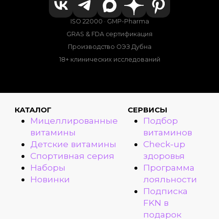
ISO 22000 · GMP-Pharma
GRAS & FDA сертификация
Производство ОЭЗ Дубна
18+ клинических исследований
КАТАЛОГ
СЕРВИСЫ
Мицеллированные
Подбор
витамины
витаминов
Детские витамины
Check-up
Спортивная серия
здоровья
Наборы
Программа
Новинки
лояльности
Подписка
FKN в
подарок