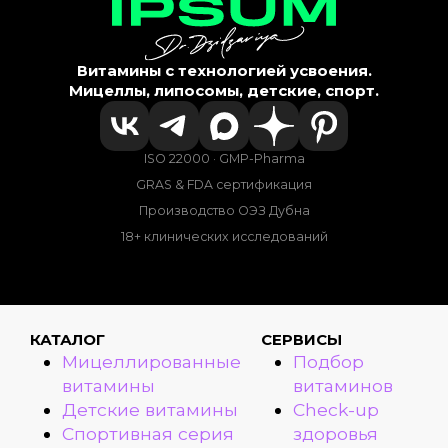
Витамины с технологией усвоения.
Мицеллы, липосомы, детские, спорт.
ISO 22000 · GMP-Pharma
GRAS & FDA сертификация
Производство ОЭЗ Дубна
18+ клинических исследований
КАТАЛОГ
СЕРВИСЫ
Мицеллированные
Подбор
витамины
витаминов
Детские витамины
Check-up
Спортивная серия
здоровья