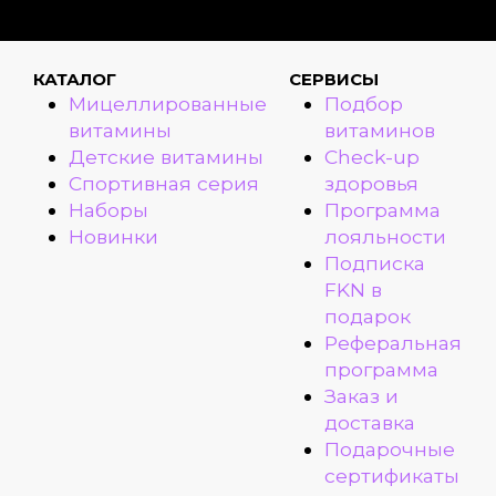
КАТАЛОГ
СЕРВИСЫ
Мицеллированные
Подбор
витамины
витаминов
Детские витамины
Check-up
Спортивная серия
здоровья
Наборы
Программа
Новинки
лояльности
Подписка
FKN в
подарок
Реферальная
программа
Заказ и
доставка
Подарочные
сертификаты