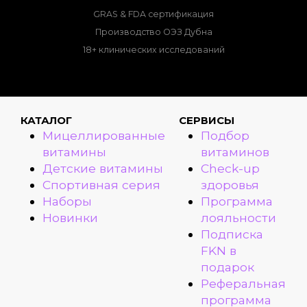
GRAS & FDA сертификация
Производство ОЭЗ Дубна
18+ клинических исследований
КАТАЛОГ
СЕРВИСЫ
Мицеллированные
Подбор
витамины
витаминов
Детские витамины
Check-up
Спортивная серия
здоровья
Наборы
Программа
Новинки
лояльности
Подписка
FKN в
подарок
Реферальная
программа