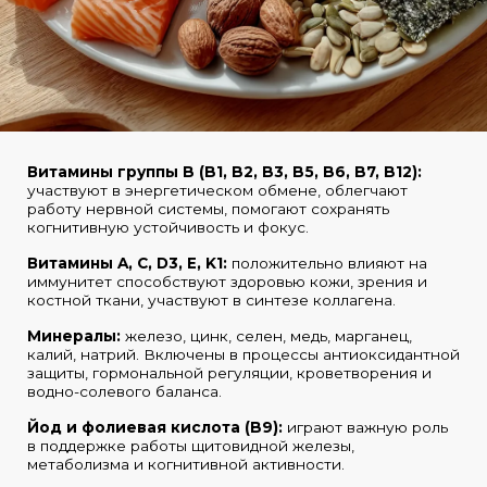
Витамины группы B (B1, B2, B3, B5, B6, B7, B12):
участвуют в энергетическом обмене, облегчают
работу нервной системы, помогают сохранять
когнитивную устойчивость и фокус.
Витамины A, C, D3, E, K1:
положительно влияют на
иммунитет способствуют здоровью кожи, зрения и
костной ткани, участвуют в синтезе коллагена.
Минералы:
железо, цинк, селен, медь, марганец,
калий, натрий. Включены в процессы антиоксидантной
защиты, гормональной регуляции, кроветворения и
водно-солевого баланса.
Йод и фолиевая кислота (B9):
играют важную роль
в поддержке работы щитовидной железы,
метаболизма и когнитивной активности.