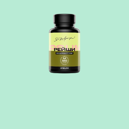
РЕЙШИ
Гриб рейши - один из самых известных функциональных грибов, который
на протяжении веков использовался в традиционных системах питания
Востока. Сегодня его выбирают те, кто интересуется природными
компонентами для поддержки организма в условиях стресса, нагрузок и
активного ритма жизни.