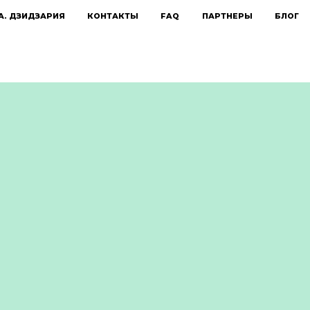
А. ДЗИДЗАРИЯ
КОНТАКТЫ
FAQ
ПАРТНЕРЫ
БЛОГ
ОПАУЗА
ПЛЕКС
ет поддерживать женское здоровье в период
рмализации гормонального баланса, помогает улучшает
ие и качество сна, положительно влияет на
стой системы, а также поддерживает здоровье кожи,