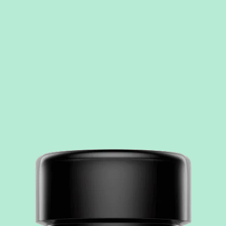
способствует нормализации уро
эстрогенов.