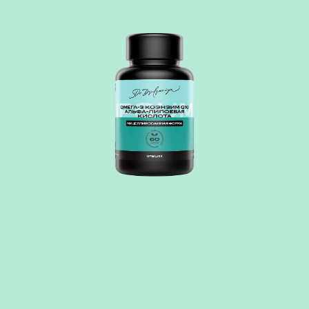
ОМЕГА-3 + Q10 + АЛЬФА-ЛИПОЕВАЯ
Omega-3+Q10+Alfa - формула для тех, кто ищет не просто “омегу”, а
комплексную поддержку организма для повышения работоспособности
и антиоксидантной защиты.