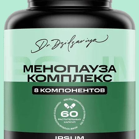
Кому подойд
Женщинам, проходящим период 
(приливы, перепады настроения,
Тем, кто хочет поддержать здоров
сосудистых проблем.
Женщинам, которые ценят естес
Всем, кто хочет пройти этот пер