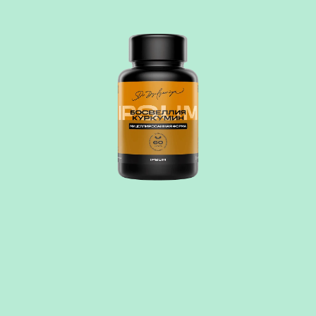
БОСВЕЛЛИЯ КУРКУМИН
Сочетание Босвелии и Куркумина - благосклонно влияет на состояние
суставов, помогает уменьшить суставную боль и опухлость вокруг
суставов, улучшая их подвижность