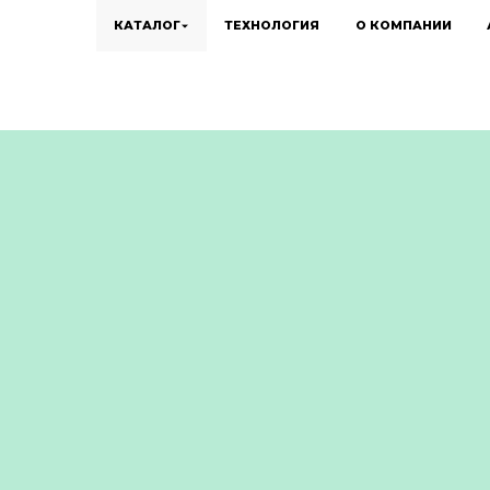
КАТАЛОГ
ТЕХНОЛОГИЯ
О КОМПАНИИ
МЕН
КОМ
3
Комплекс менопауза помога
менопаузы, способствует но
психоэмоциональное состоян
укрепление сердечно-сосуди