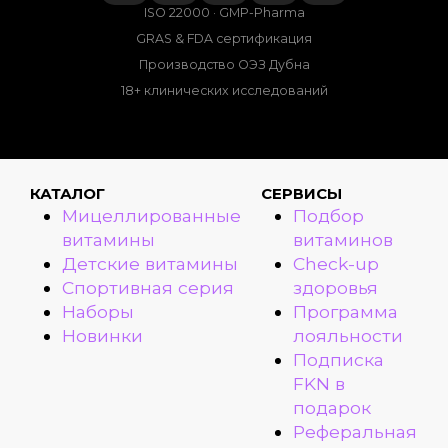
ISO 22000 · GMP-Pharma
GRAS & FDA сертификация
Производство ОЭЗ Дубна
18+ клинических исследований
КАТАЛОГ
СЕРВИСЫ
Мицеллированные
Подбор
витамины
витаминов
Детские витамины
Check-up
Спортивная серия
здоровья
Наборы
Программа
Новинки
лояльности
Подписка
FKN в
подарок
Реферальная