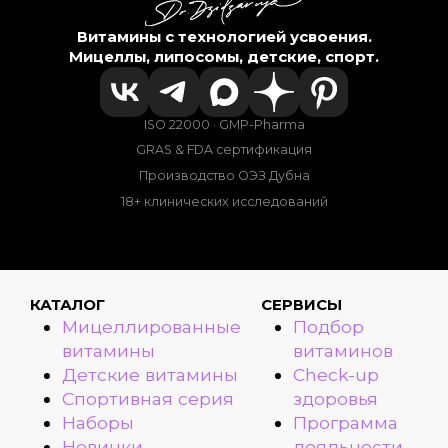
Витамины с технологией усвоения.
Мицеллы, липосомы, детские, спорт.
ISO 22000 · GMP-Pharma
GRAS & FDA сертификация
Производство ОЭЗ Дубна
18+ клинических исследований
КАТАЛОГ
СЕРВИСЫ
Мицеллированные
Подбор
витамины
витаминов
Детские витамины
Check-up
Спортивная серия
здоровья
Наборы
Программа
Новинки
лояльности