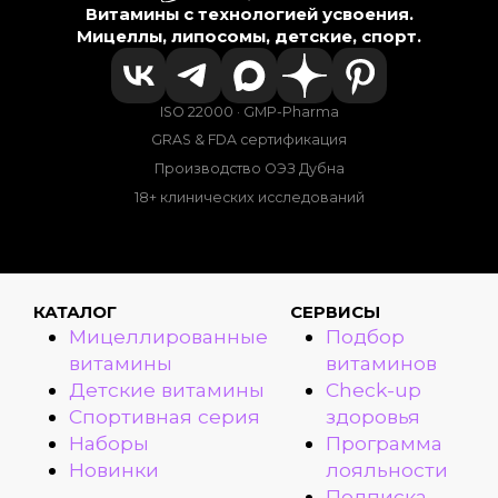
Витамины с технологией усвоения.
Мицеллы, липосомы, детские, спорт.
ISO 22000 · GMP-Pharma
GRAS & FDA сертификация
Производство ОЭЗ Дубна
18+ клинических исследований
КАТАЛОГ
СЕРВИСЫ
Мицеллированные
Подбор
витамины
витаминов
Детские витамины
Check-up
Спортивная серия
здоровья
Наборы
Программа
Новинки
лояльности
Подписка