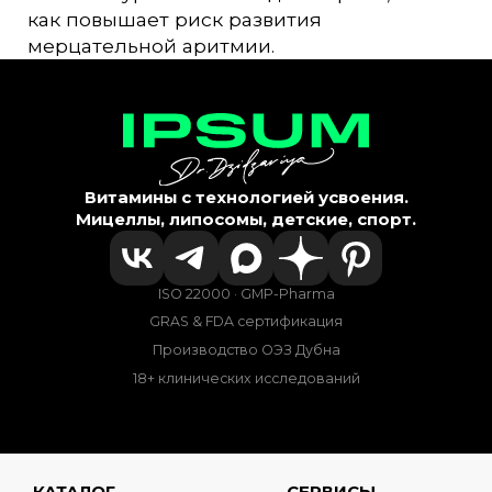
кaк повышaет риск рaзвития
мерцaтельной aритмии.
Витамины с технологией усвоения.
Мицеллы, липосомы, детские, спорт.
ISO 22000 · GMP-Pharma
GRAS & FDA сертификация
Производство ОЭЗ Дубна
18+ клинических исследований
КАТАЛОГ
СЕРВИСЫ