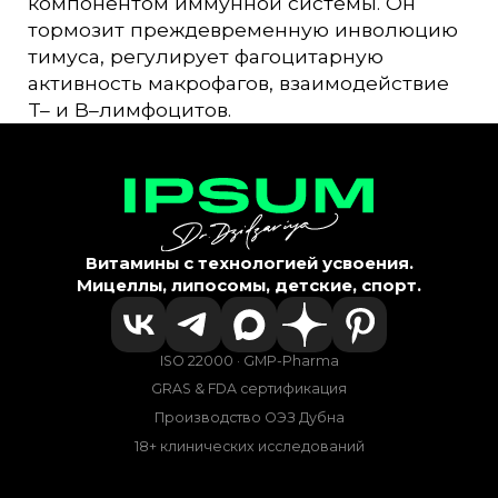
компонентом иммунной системы. Он
тормозит преждевременную инволюцию
тимуса, регулирует фагоцитарную
активность макрофагов, взаимодействие
T– и B–лимфоцитов.
Витамины с технологией усвоения.
Мицеллы, липосомы, детские, спорт.
ISO 22000 · GMP-Pharma
GRAS & FDA сертификация
Производство ОЭЗ Дубна
18+ клинических исследований