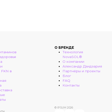
О БРЕНДЕ
итаминов
Технология
 здоровья
NovaSOL®
ма
О компании
ти
Александр Дзидзария
 FKN в
Партнёры и проекты
Блог
ная
FAQ
а
Контакты
оставка
ные
аты
© IPSUM 2026
нты