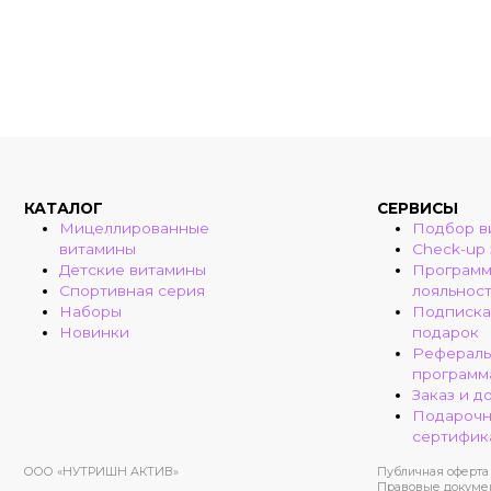
КАТАЛОГ
СЕРВИСЫ
Мицеллированные
Подбор в
витамины
Check-up
Детские витамины
Програм
Спортивная серия
лояльнос
Наборы
Подписка
Новинки
подарок
Рефераль
программ
Заказ и д
Подароч
сертифик
ООО «НУТРИШН АКТИВ»
Публичная оферта
Правовые докуме