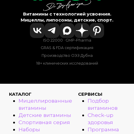
Витамины с технологией усвоения.
Мицеллы, липосомы, детские, спорт.
ISO 22000 · GMP-Pharma
GRAS & FDA сертификация
Производство ОЭЗ Дубна
18+ клинических исследований
КАТАЛОГ
СЕРВИСЫ
Мицеллированные
Подбор
витамины
витаминов
Детские витамины
Check-up
Спортивная серия
здоровья
Наборы
Программа