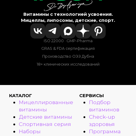
Витамины с технологией усвоения.
Мицеллы, липосомы, детские, спорт.
ISO 22000 · GMP-Pharma
GRAS & FDA сертификация
Производство ОЭЗ Дубна
18+ клинических исследований
КАТАЛОГ
СЕРВИСЫ
Мицеллированные
Подбор
витамины
витаминов
Детские витамины
Check-up
Спортивная серия
здоровья
Наборы
Программа