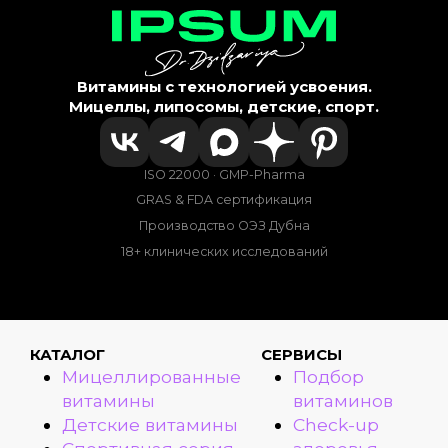
Витамины с технологией усвоения.
Мицеллы, липосомы, детские, спорт.
ISO 22000 · GMP-Pharma
GRAS & FDA сертификация
Производство ОЭЗ Дубна
18+ клинических исследований
КАТАЛОГ
СЕРВИСЫ
Мицеллированные
Подбор
витамины
витаминов
Детские витамины
Check-up