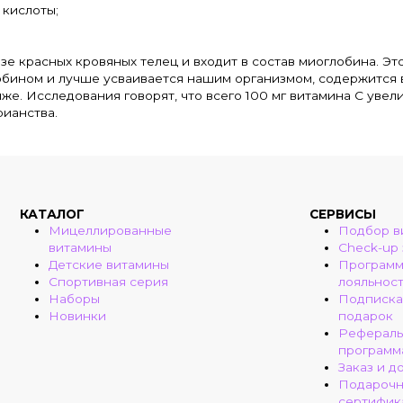
 кислоты;
е красных кровяных телец и входит в состав миоглобина. Эт
лобином и лучше усваивается нашим организмом, содержится 
иже. Исследования говорят, что всего 100 мг витамина C увел
ианства.
КАТАЛОГ
СЕРВИСЫ
Мицеллированные
Подбор в
витамины
Check-up
Детские витамины
Програм
Спортивная серия
лояльнос
Наборы
Подписка
Новинки
подарок
Рефераль
программ
Заказ и д
Подароч
сертифик