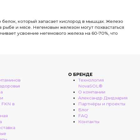
о белок, который запасает кислород в мышцах. Железо
в рыбе и мясе. Негемовым железом могут похвастаться
ичивает усвоение негемового железа на 60-70%, что
О БРЕНДЕ
итаминов
Технология
 здоровья
NovaSOL®
ма
О компании
ти
Александр Дзидзария
 FKN в
Партнёры и проекты
Блог
ная
FAQ
а
Контакты
оставка
ные
аты