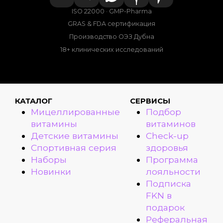
ISO 22000 · GMP-Pharma
GRAS & FDA сертификация
Производство ОЭЗ Дубна
18+ клинических исследований
КАТАЛОГ
СЕРВИСЫ
Мицеллированные
Подбор
витамины
витаминов
Детские витамины
Check-up
Спортивная серия
здоровья
Наборы
Программа
Новинки
лояльности
Подписка
FKN в
подарок
Реферальная