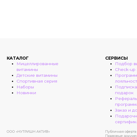
КАТАЛОГ
СЕРВИСЫ
Мицеллированные
Подбор в
витамины
Check-up
Детские витамины
Програм
Спортивная серия
лояльнос
Наборы
Подписка
Новинки
подарок
Рефераль
программ
Заказ и д
Подароч
сертифик
ООО «НУТРИШН АКТИВ»
Публичная оферта
Правовые докуме