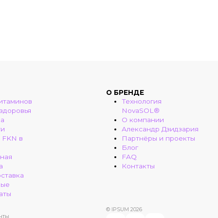
О БРЕНДЕ
итаминов
Технология
 здоровья
NovaSOL®
ма
О компании
ти
Александр Дзидзария
 FKN в
Партнёры и проекты
Блог
ная
FAQ
а
Контакты
оставка
ные
аты
© IPSUM 2026
нты