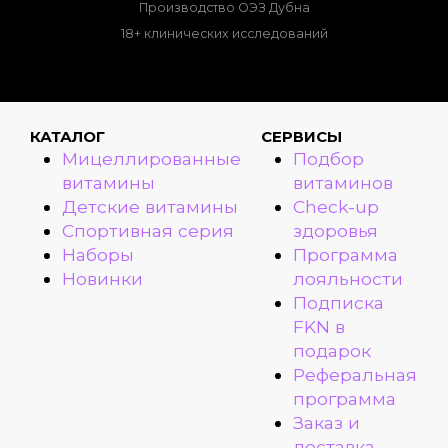
Производство ОЭЗ Дубна
18+ клинических исследований
КАТАЛОГ
СЕРВИСЫ
Мицеллированные
Подбор
витамины
витаминов
Детские витамины
Check-up
Спортивная серия
здоровья
Наборы
Программа
Новинки
лояльности
Подписка
FKN в
подарок
Реферальная
программа
Заказ и
доставка