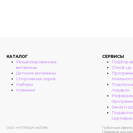
КАТАЛОГ
СЕРВИСЫ
Мицеллированные
Подбор в
витамины
Check-up
Детские витамины
Програм
Спортивная серия
лояльнос
Наборы
Подписка
Новинки
подарок
Рефераль
программ
Заказ и д
Подароч
сертифик
ООО «НУТРИШН АКТИВ»
Публичная оферта
Правовые докуме