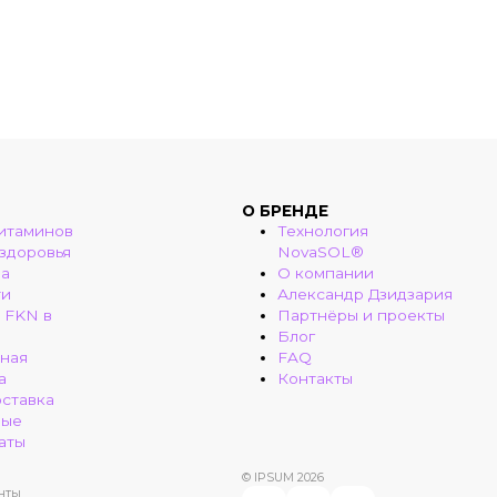
О БРЕНДЕ
итаминов
Технология
 здоровья
NovaSOL®
ма
О компании
ти
Александр Дзидзария
 FKN в
Партнёры и проекты
Блог
ная
FAQ
а
Контакты
оставка
ные
аты
© IPSUM 2026
нты