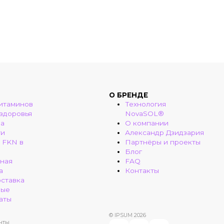
О БРЕНДЕ
итаминов
Технология
 здоровья
NovaSOL®
ма
О компании
ти
Александр Дзидзария
 FKN в
Партнёры и проекты
Блог
ная
FAQ
а
Контакты
оставка
ные
аты
© IPSUM 2026
нты