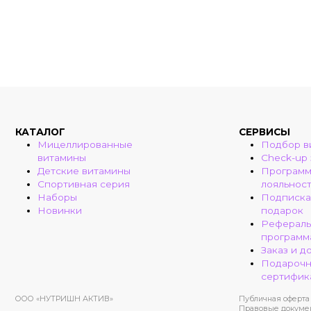
КАТАЛОГ
СЕРВИСЫ
Мицеллированные
Подбор в
витамины
Check-up
Детские витамины
Програм
Спортивная серия
лояльнос
Наборы
Подписка
Новинки
подарок
Рефераль
программ
Заказ и д
Подароч
сертифик
ООО «НУТРИШН АКТИВ»
Публичная оферта
Правовые докуме