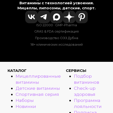
Витамины с технологией усвоения.
Мицеллы, липосомы, детские, спорт.
ISO 22000 · GMP-Pharma
GRAS & FDA сертификация
Производство ОЭЗ Дубна
18+ клинических исследований
КАТАЛОГ
СЕРВИСЫ
Мицеллированные
Подбор
витамины
витаминов
Детские витамины
Check-up
Спортивная серия
здоровья
Наборы
Программа
Новинки
лояльности
Подписка