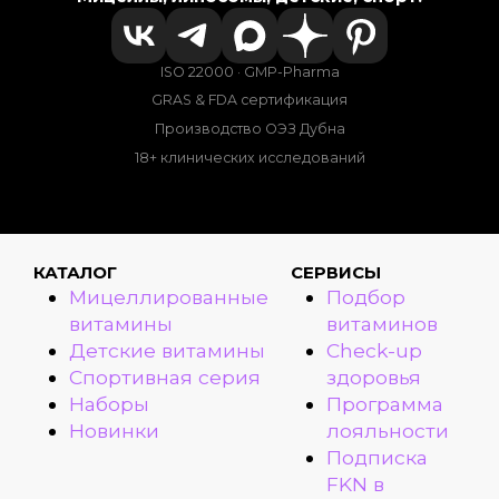
ISO 22000 · GMP-Pharma
GRAS & FDA сертификация
Производство ОЭЗ Дубна
18+ клинических исследований
КАТАЛОГ
СЕРВИСЫ
Мицеллированные
Подбор
витамины
витаминов
Детские витамины
Check-up
Спортивная серия
здоровья
Наборы
Программа
Новинки
лояльности
Подписка
FKN в