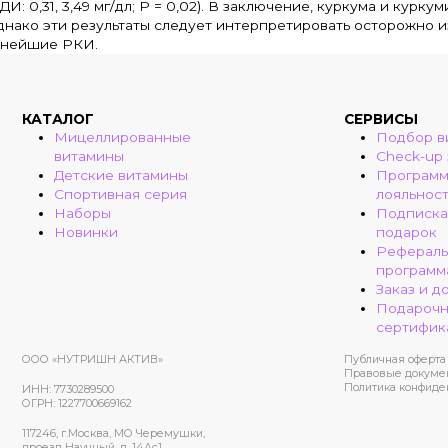
И: 0,31, 3,49 мг/дл; P = 0,02). В заключение, куркума и кур
днако эти результаты следует интерпретировать осторожно 
льнейшие РКИ.
КАТАЛОГ
СЕРВИСЫ
Мицеллированные
Подбор в
витамины
Check-up
Детские витамины
Програм
Спортивная серия
лояльнос
Наборы
Подписка
Новинки
подарок
Рефераль
программ
Заказ и д
Подароч
сертифик
ООО «НУТРИШН АКТИВ»
Публичная оферта
Правовые докуме
Политика конфиде
ИНН: 7730289500
ОГРН: 1227700669162
117246, г.Москва, МО Черемушки,
проезд Научный, д. 14Ас1