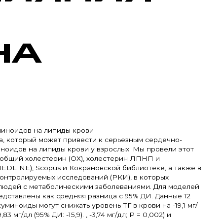
НА
миноидов на липиды крови
а, который может привести к серьезным сердечно-
ноидов на липиды крови у взрослых. Мы провели этот
, общий холестерин (ОХ), холестерин ЛПНП и
EDLINE), Scopus и Кокрановской библиотеке, а также в
 контролируемых исследований (РКИ), в которых
 людей с метаболическими заболеваниями. Для моделей
дставлены как средняя разница с 95% ДИ. Данные 12
миноиды могут снижать уровень ТГ в крови на -19,1 мг/
83 мг/дл (95% ДИ: -15,9). , -3,74 мг/дл; P = 0,002) и