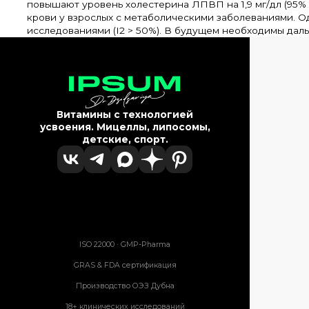
повышают уровень холестерина ЛПВП на 1,9 мг/дл (95% Д
крови у взрослых с метаболическими заболеваниями. О
исследованиями (I2 > 50%). В будущем необходимы да
Витамины с технологией
усвоения. Мицеллы, липосомы,
детские, спорт.
ISO 22000 · GMP-Pharma
GRAS & FDA сертификация
Производство ОЭЗ Дубна
18+ клинических исследований