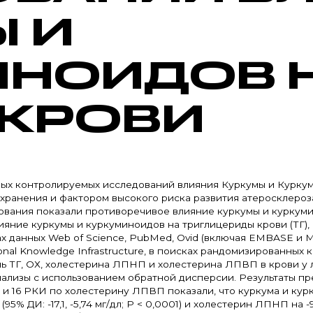
 И
ИНОИДОВ 
 КРОВИ
ных контролируемых исследований влияния Куркумы и Курку
хранения и фактором высокого риска развития атеросклероз
вания показали противоречивое влияние куркумы и куркуми
лияние куркумы и куркуминоидов на триглицериды крови (ТГ)
х данных Web of Science, PubMed, Ovid (включая EMBASE и M
ional Knowledge Infrastructure, в поисках рандомизированных
нь ТГ, ОХ, холестерина ЛПНП и холестерина ЛПВП в крови у
лизы с использованием обратной дисперсии. Результаты пре
и 16 РКИ по холестерину ЛПВП показали, что куркума и курку
дл (95% ДИ: -17,1, -5,74 мг/дл; P < 0,0001) и холестерин ЛПНП на -9,