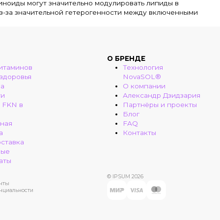
куминоиды могут значительно модулировать липиды в
из-за значительной гетерогенности между включенными
О БРЕНДЕ
итаминов
Технология
 здоровья
NovaSOL®
ма
О компании
ти
Александр Дзидзария
 FKN в
Партнёры и проекты
Блог
ная
FAQ
а
Контакты
оставка
ные
аты
© IPSUM 2026
нты
нциальности