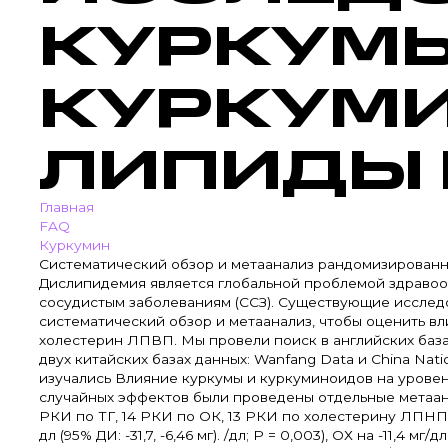
КУРКУМЫ
КУРКУМ
ЛИПИДЫ
Главная
FAQ
Куркумин
Систематический обзор и метаанализ рандомизирован
Дислипидемия является глобальной проблемой здравоо
сосудистым заболеваниям (ССЗ). Существующие исследо
систематический обзор и метаанализ, чтобы оценить в
холестерин ЛПВП. Мы провели поиск в английских база
двух китайских базах данных: Wanfang Data и China Nat
изучались Влияние куркумы и куркуминоидов на урове
случайных эффектов были проведены отдельные метаана
РКИ по ТГ, 14 РКИ по ОК, 13 РКИ по холестерину ЛПНП 
дл (95% ДИ: -31,7, -6,46 мг). /дл; P = 0,003), ОХ на -11,4 мг/