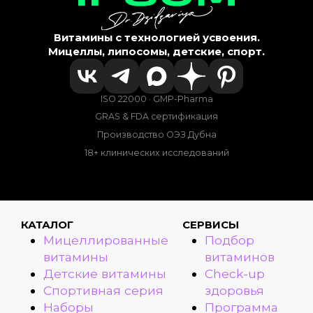
Витамины с технологией усвоения.
Мицеллы, липосомы, детские, спорт.
ISO 22000 · GMP-Pharma
GRAS & FDA сертификация
Производство ОЭЗ Дубна
18+ клинических исследований
КАТАЛОГ
СЕРВИСЫ
Мицеллированные
Подбор
витамины
витаминов
Детские витамины
Check-up
Спортивная серия
здоровья
Наборы
Программа