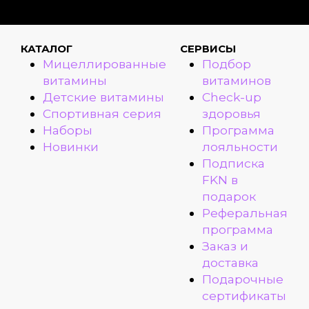
КАТАЛОГ
СЕРВИСЫ
Мицеллированные
Подбор
витамины
витаминов
Детские витамины
Check-up
Спортивная серия
здоровья
Наборы
Программа
Новинки
лояльности
Подписка
FKN в
подарок
Реферальная
программа
Заказ и
доставка
Подарочные
сертификаты