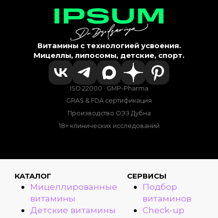
Витамины с технологией усвоения.
Мицеллы, липосомы, детские, спорт.
ISO 22000 · GMP-Pharma
GRAS & FDA сертификация
Производство ОЭЗ Дубна
18+ клинических исследований
КАТАЛОГ
СЕРВИСЫ
Мицеллированные
Подбор
витамины
витаминов
Детские витамины
Check-up