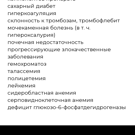
сахарный диабет
гиперкоагуляция
склонность к тромбозам, тромбофлебит
мочекаменная болезнь (в т. ч.
гипероксалурия)
почечная недостаточность
прогрессирующие злокачественные
заболевания
гемохроматоз
талассемия
полицетемия
лейкемия
сидеробластная анемия
серповидноклеточная анемия
дефицит глюкозо-6-фосфатдегидрогеназы