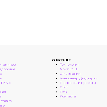
О БРЕНДЕ
итаминов
Технология
 здоровья
NovaSOL®
ма
О компании
ти
Александр Дзидзария
 FKN в
Партнёры и проекты
Блог
ная
FAQ
а
Контакты
оставка
ные