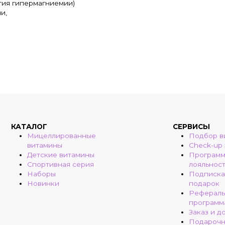
тия гипермагниемии)
и,
КАТАЛОГ
СЕРВИСЫ
Мицеллированные
Подбор в
витамины
Check-up
Детские витамины
Програм
Спортивная серия
лояльнос
Наборы
Подписка
Новинки
подарок
Рефераль
программ
Заказ и д
Подароч