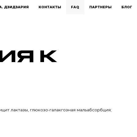
А. ДЗИДЗАРИЯ
КОНТАКТЫ
FAQ
ПАРТНЕРЫ
БЛОГ
ИЯ К
цит лактазы, глюкозо-галакгозная мальабсорбция;