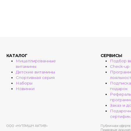
КАТАЛОГ
СЕРВИСЫ
Мицеллированные
Подбор в
витамины
Check-up
Детские витамины
Програм
Спортивная серия
лояльнос
Наборы
Подписка
Новинки
подарок
Рефераль
программ
Заказ и д
Подароч
сертифик
ООО «НУТРИШН АКТИВ»
Публичная оферта
Правовые докуме