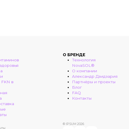
О БРЕНДЕ
итаминов
Технология
 здоровья
NovaSOL®
ма
О компании
ти
Александр Дзидзария
 FKN в
Партнёры и проекты
Блог
ная
FAQ
а
Контакты
оставка
ные
аты
© IPSUM 2026
нты