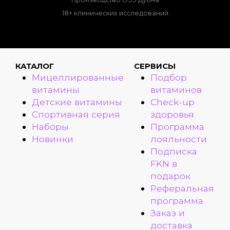
18+ клинических исследований
КАТАЛОГ
СЕРВИСЫ
Мицеллированные
Подбор
витамины
витаминов
Детские витамины
Check-up
Спортивная серия
здоровья
Наборы
Программа
Новинки
лояльности
Подписка
FKN в
подарок
Реферальная
программа
Заказ и
доставка