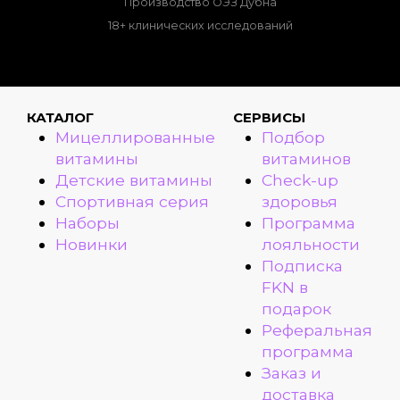
Производство ОЭЗ Дубна
18+ клинических исследований
КАТАЛОГ
СЕРВИСЫ
Мицеллированные
Подбор
витамины
витаминов
Детские витамины
Check-up
Спортивная серия
здоровья
Наборы
Программа
Новинки
лояльности
Подписка
FKN в
подарок
Реферальная
программа
Заказ и
доставка