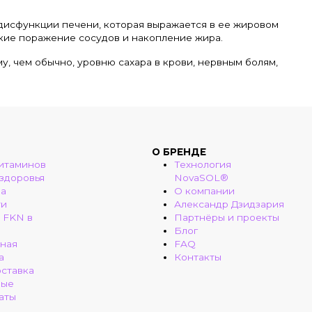
 дисфункции печени, которая выражается в ее жировом
кие поражение сосудов и накопление жира.
у, чем обычно, уровню сахара в крови, нервным болям,
О БРЕНДЕ
итаминов
Технология
 здоровья
NovaSOL®
ма
О компании
ти
Александр Дзидзария
 FKN в
Партнёры и проекты
Блог
ная
FAQ
а
Контакты
оставка
ные
аты