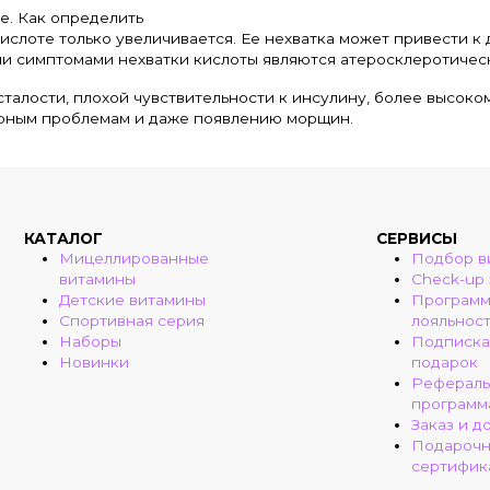
е. Как определить
ислоте только увеличивается. Ее нехватка может привести к
и симптомами нехватки кислоты являются атеросклеротичес
алости, плохой чувствительности к инсулину, более высоком
арным проблемам и даже появлению морщин.
КАТАЛОГ
СЕРВИСЫ
Мицеллированные
Подбор в
витамины
Check-up
Детские витамины
Програм
Спортивная серия
лояльнос
Наборы
Подписка
Новинки
подарок
Рефераль
программ
Заказ и д
Подароч
сертифик