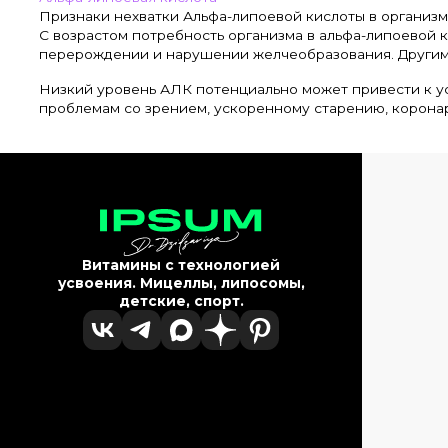
Признаки нехватки Альфа-липоевой кислоты в организм
С возрастом потребность организма в альфа-липоевой к
перерождении и нарушении желчеобразования. Другим
Низкий уровень АЛК потенциально может привести к уст
проблемам со зрением, ускоренному старению, корон
Витамины с технологией
усвоения. Мицеллы, липосомы,
детские, спорт.