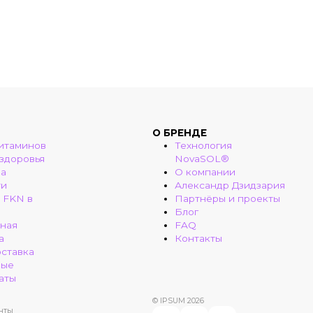
О БРЕНДЕ
итаминов
Технология
 здоровья
NovaSOL®
ма
О компании
ти
Александр Дзидзария
 FKN в
Партнёры и проекты
Блог
ная
FAQ
а
Контакты
оставка
ные
аты
© IPSUM 2026
нты