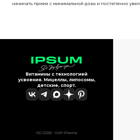
начинать прием с минимальной дозы и постепенно увел
Витамины с технологией
усвоения. Мицеллы, липосомы,
детские, спорт.
ISO 22000 · GMP-Pharma