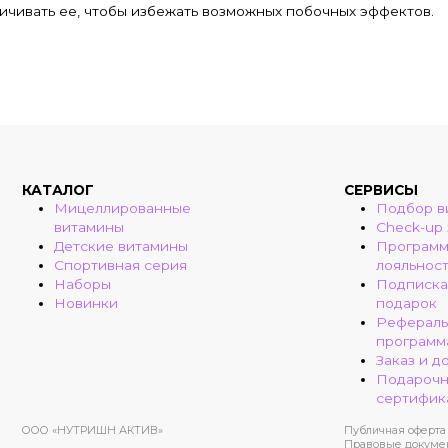
ичивать ее, чтобы избежать возможных побочных эффектов.
КАТАЛОГ
СЕРВИСЫ
Мицеллированные
Подбор в
витамины
Check-up
Детские витамины
Програм
Спортивная серия
лояльнос
Наборы
Подписка
Новинки
подарок
Рефераль
программ
Заказ и д
Подароч
сертифик
ООО «НУТРИШН АКТИВ»
Публичная оферта
Правовые докуме