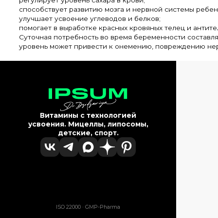
регулирует уровень сахара в крови;
способствует развитию мозга и нервной системы ребен
улучшает усвоение углеводов и белков;
помогает в выработке красных кровяных телец и антите
Суточная потребность во время беременности составляе
уровень может привести к онемению, повреждению не
Витамины с технологией
усвоения. Мицеллы, липосомы,
детские, спорт.
ISO 22000 · GMP-Pharma