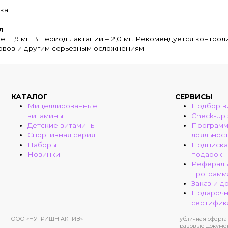
ка;
л.
т 1,9 мг. В период лактации – 2,0 мг. Рекомендуется контр
рвов и другим серьезным осложнениям.
КАТАЛОГ
СЕРВИСЫ
Мицеллированные
Подбор в
витамины
Check-up
Детские витамины
Програм
Спортивная серия
лояльнос
Наборы
Подписка
Новинки
подарок
Рефераль
программ
Заказ и д
Подароч
сертифик
ООО «НУТРИШН АКТИВ»
Публичная оферта
Правовые докуме