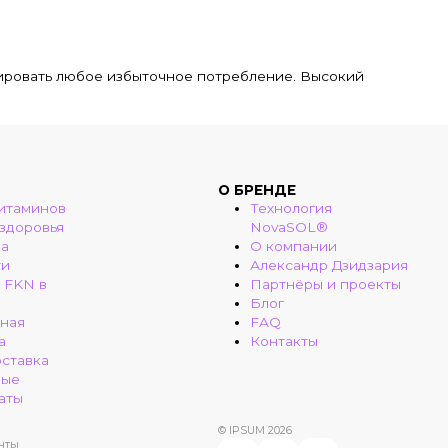
олировать любое избыточное потребление. Высокий
О БРЕНДЕ
итаминов
Технология
 здоровья
NovaSOL®
ма
О компании
ти
Александр Дзидзария
 FKN в
Партнёры и проекты
Блог
ная
FAQ
а
Контакты
оставка
ные
аты
© IPSUM 2026
нты