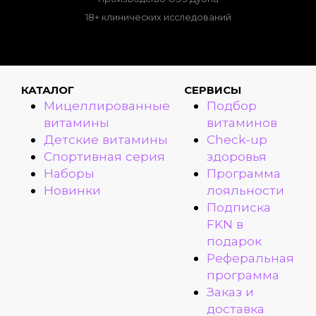
18+ клинических исследований
КАТАЛОГ
СЕРВИСЫ
Мицеллированные
Подбор
витамины
витаминов
Детские витамины
Check-up
Спортивная серия
здоровья
Наборы
Программа
Новинки
лояльности
Подписка
FKN в
подарок
Реферальная
программа
Заказ и
доставка