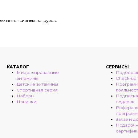
ле интенсивных нагрузок.
КАТАЛОГ
СЕРВИСЫ
Мицеллированные
Подбор в
витамины
Check-up
Детские витамины
Програм
Спортивная серия
лояльнос
Наборы
Подписка
Новинки
подарок
Рефераль
программ
Заказ и д
Подароч
сертифик