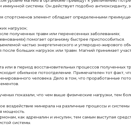
ком уровне магния в организме приведут к увеличению потре
 иммунной системы. Он действует подобно антиоксиданту, з
 для спортсменов элемент обладает определенными преимуще
ких нагрузок;
осле полученных травм или перенесенных заболеваниях;
ревнованиях) помогает организму быстрее приспособиться.
тъемлемой частью энергетического и углеродно-жирового об
я после больших нагрузок или травм. Магний принимает учас
а или в период восстановительных процессов полученных тр
сходит обильное потоотделение. Примечателен тот факт, чт
ренированного человека. Дело в том, что проработанные пото
лементов.
ученых показали, что чем выше физические нагрузки, тем б
ое воздействие минерала на различные процессы и системы 
я мощность.
рмонам, как адреналин и инсулин, тем самым выступая сред
истой системы.