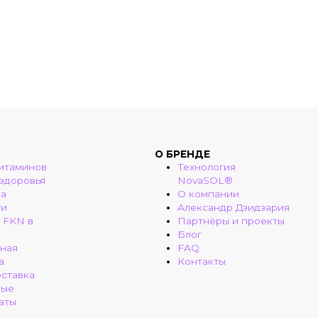
О БРЕНДЕ
итаминов
Технология
 здоровья
NovaSOL®
ма
О компании
ти
Александр Дзидзария
 FKN в
Партнёры и проекты
Блог
ная
FAQ
а
Контакты
оставка
ные
аты