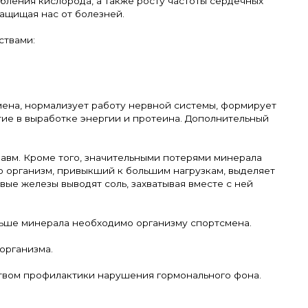
бления кислорода, а также росту частоты сердечных
ащищая нас от болезней.
ствами:
мена, нормализует работу нервной системы, формирует
тие в выработке энергии и протеина. Дополнительный
авм. Кроме того, значительными потерями минерала
о организм, привыкший к большим нагрузкам, выделяет
вые железы выводят соль, захватывая вместе с ней
ольше минерала необходимо организму спортсмена.
организма.
ством профилактики нарушения гормонального фона.