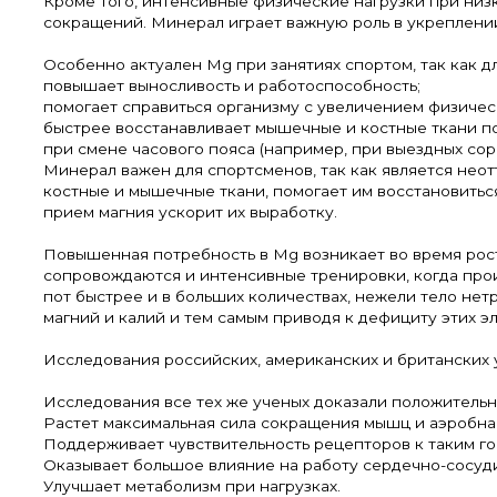
Кроме того, интенсивные физические нагрузки при низ
сокращений. Минерал играет важную роль в укреплении
Особенно актуален Mg при занятиях спортом, так как
повышает выносливость и работоспособность;
помогает справиться организму с увеличением физичес
быстрее восстанавливает мышечные и костные ткани п
при смене часового пояса (например, при выездных со
Минерал важен для спортсменов, так как является нео
костные и мышечные ткани, помогает им восстановитьс
прием магния ускорит их выработку.
Повышенная потребность в Mg возникает во время рост
сопровождаются и интенсивные тренировки, когда прои
пот быстрее и в больших количествах, нежели тело нет
магний и калий и тем самым приводя к дефициту этих э
Исследования российских, американских и британских 
Исследования все тех же ученых доказали положительн
Растет максимальная сила сокращения мышц и аэробна
Поддерживает чувствительность рецепторов к таким го
Оказывает большое влияние на работу сердечно-сосуд
Улучшает метаболизм при нагрузках.