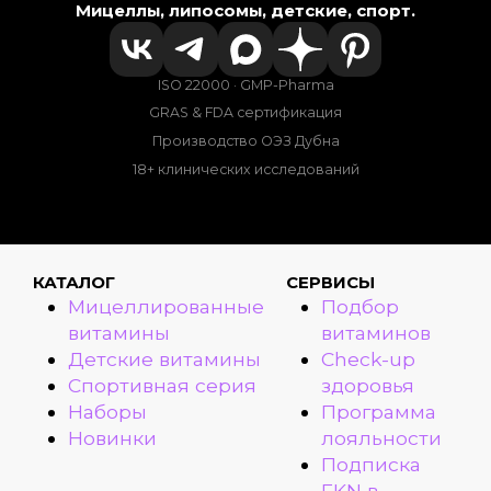
Мицеллы, липосомы, детские, спорт.
ISO 22000 · GMP-Pharma
GRAS & FDA сертификация
Производство ОЭЗ Дубна
18+ клинических исследований
КАТАЛОГ
СЕРВИСЫ
Мицеллированные
Подбор
витамины
витаминов
Детские витамины
Check-up
Спортивная серия
здоровья
Наборы
Программа
Новинки
лояльности
Подписка
FKN в