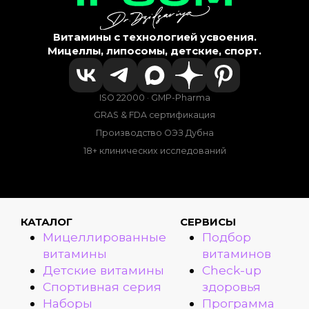
Витамины с технологией усвоения.
Мицеллы, липосомы, детские, спорт.
ISO 22000 · GMP-Pharma
GRAS & FDA сертификация
Производство ОЭЗ Дубна
18+ клинических исследований
КАТАЛОГ
СЕРВИСЫ
Мицеллированные
Подбор
витамины
витаминов
Детские витамины
Check-up
Спортивная серия
здоровья
Наборы
Программа