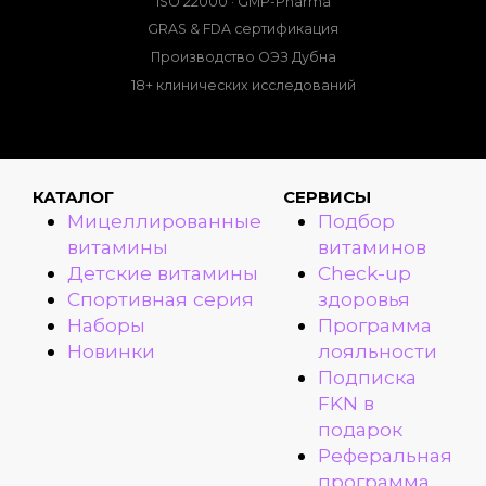
ISO 22000 · GMP-Pharma
GRAS & FDA сертификация
Производство ОЭЗ Дубна
18+ клинических исследований
КАТАЛОГ
СЕРВИСЫ
Мицеллированные
Подбор
витамины
витаминов
Детские витамины
Check-up
Спортивная серия
здоровья
Наборы
Программа
Новинки
лояльности
Подписка
FKN в
подарок
Реферальная
программа