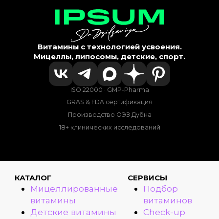
Витамины с технологией усвоения.
Мицеллы, липосомы, детские, спорт.
ISO 22000 · GMP-Pharma
GRAS & FDA сертификация
Производство ОЭЗ Дубна
18+ клинических исследований
КАТАЛОГ
СЕРВИСЫ
Мицеллированные
Подбор
витамины
витаминов
Детские витамины
Check-up