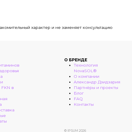
акомительный характер и не заменяет консультацию
О БРЕНДЕ
итаминов
Технология
 здоровья
NovaSOL®
ма
О компании
ти
Александр Дзидзария
 FKN в
Партнёры и проекты
Блог
ная
FAQ
а
Контакты
оставка
ные
аты
© IPSUM 2026