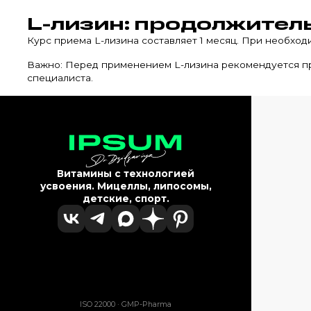
L-лизин: продолжител
Курс приема L-лизина составляет 1 месяц. При необход
Важно: Перед применением L-лизина рекомендуется пр
специалиста.
Витамины с технологией
усвоения. Мицеллы, липосомы,
детские, спорт.
ISO 22000 · GMP-Pharma