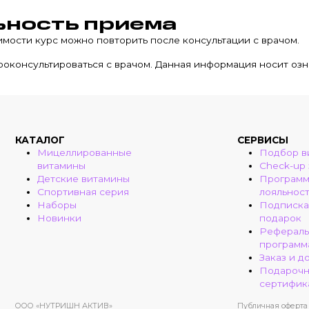
ьность приема
имости курс можно повторить после консультации с врачом.
оконсультироваться с врачом. Данная информация носит озн
КАТАЛОГ
СЕРВИСЫ
Мицеллированные
Подбор в
витамины
Check-up
Детские витамины
Програм
Спортивная серия
лояльнос
Наборы
Подписка
Новинки
подарок
Рефераль
программ
Заказ и д
Подароч
сертифик
ООО «НУТРИШН АКТИВ»
Публичная оферта