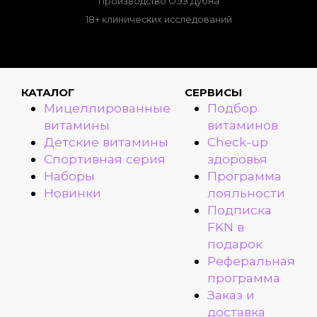
Производство ОЭЗ Дубна
18+ клинических исследований
КАТАЛОГ
СЕРВИСЫ
Мицеллированные
Подбор
витамины
витаминов
Детские витамины
Check-up
Спортивная серия
здоровья
Наборы
Программа
Новинки
лояльности
Подписка
FKN в
подарок
Реферальная
программа
Заказ и
доставка