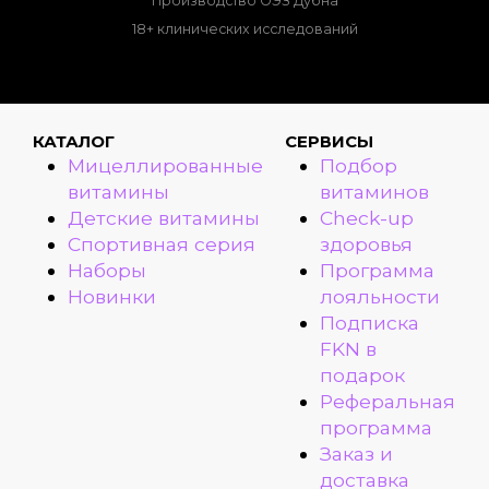
Производство ОЭЗ Дубна
18+ клинических исследований
КАТАЛОГ
СЕРВИСЫ
Мицеллированные
Подбор
витамины
витаминов
Детские витамины
Check-up
Спортивная серия
здоровья
Наборы
Программа
Новинки
лояльности
Подписка
FKN в
подарок
Реферальная
программа
Заказ и
доставка