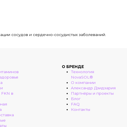
кации сосудов и сердечно-сосудистых заболеваний.
О БРЕНДЕ
итаминов
Технология
 здоровья
NovaSOL®
ма
О компании
ти
Александр Дзидзария
 FKN в
Партнёры и проекты
Блог
ная
FAQ
а
Контакты
оставка
ные
аты