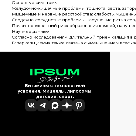
Основные симптомы
Желудочно-кишечные проблемы: тошнота, рвота, запоры
Мышечные и нервные расстройства: слабость, мышечные
Сердечно-сосудистые проблемы: нарушение ритма серд
Почки: повышенный риск образования камней, нарушен
Научные данные
Согласно исследованиям, длительный прием кальция в 
Гиперкальциемия также связана с уменьшением всасыван
Витамины с технологией
усвоения. Мицеллы, липосомы,
детские, спорт.