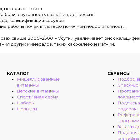
, потеря аппетита.
 боли, спутанность сознания, депрессия.
ца, кальцификация сосудов.
ие работы почек вплоть до почечной недостаточности.
дозах свыше 2000–2500 мг/сутки увеличивает риск кальцифи
ия других минералов, таких как железо и магний.
КАТАЛОГ
СЕРВИСЫ
Мицеллированные
Подбор в
витамины
Check-up
Детские витамины
Програм
Спортивная серия
лояльнос
Наборы
Подписка
Новинки
подарок
Рефераль
программ
Заказ и д
Подароч
сертифик